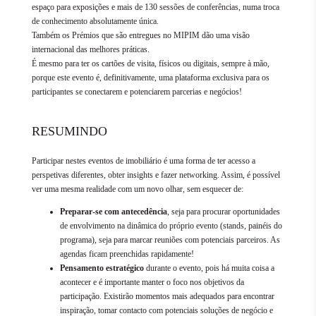
espaço para exposições e mais de 130 sessões de conferências, numa troca
de conhecimento absolutamente única.
Também os Prémios que são entregues no MIPIM dão uma visão
internacional das melhores práticas.
É mesmo para ter os cartões de visita, físicos ou digitais, sempre à mão,
porque este evento é, definitivamente, uma plataforma exclusiva para os
participantes se conectarem e potenciarem parcerias e negócios!
RESUMINDO
Participar nestes eventos de imobiliário é uma forma de ter acesso a
perspetivas diferentes, obter insights e fazer networking. Assim, é possível
ver uma mesma realidade com um novo olhar, sem esquecer de:
Preparar-se com antecedência
, seja para procurar oportunidades
de envolvimento na dinâmica do próprio evento (stands, painéis do
programa), seja para marcar reuniões com potenciais parceiros. As
agendas ficam preenchidas rapidamente!
Pensamento estratégico
durante o evento, pois há muita coisa a
acontecer e é importante manter o foco nos objetivos da
participação. Existirão momentos mais adequados para encontrar
inspiração, tomar contacto com potenciais soluções de negócio e