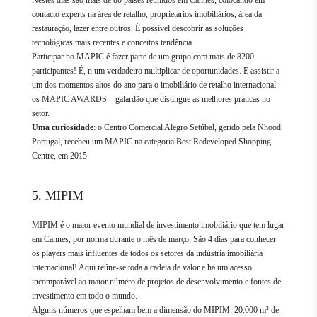
Nestes dias são mais de 80 países reunidos em Cannes, colocando em
contacto experts na área de retalho, proprietários imobiliários, área da
restauração, lazer entre outros. É possível descobrir as soluções
tecnológicas mais recentes e conceitos tendência.
Participar no MAPIC é fazer parte de um grupo com mais de 8200
participantes! É, n um verdadeiro multiplicar de oportunidades. E assistir a
um dos momentos altos do ano para o imobiliário de retalho internacional:
os MAPIC AWARDS – galardão que distingue as melhores práticas no
setor.
Uma curiosidade
: o Centro Comercial Alegro Setúbal, gerido pela Nhood
Portugal, recebeu um MAPIC na categoria Best Redeveloped Shopping
Centre, em 2015.
5. MIPIM
MIPIM é o maior evento mundial de investimento imobiliário que tem lugar
em Cannes, por norma durante o mês de março. São 4 dias para conhecer
os players mais influentes de todos os setores da indústria imobiliária
internacional! Aqui reúne-se toda a cadeia de valor e há um acesso
incomparável ao maior número de projetos de desenvolvimento e fontes de
investimento em todo o mundo.
Alguns números que espelham bem a dimensão do MIPIM: 20.000 m² de