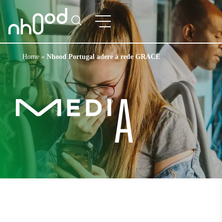
Home
»
Nhood Portugal adere à rede GRACE