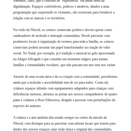
Sabemos, claro, que o conceito de “experiência” vai muito além da
digitalização. Espaços confortáveis, práticos e atrativos, aliados a uma
programação que surpreende os visitantes, são essenciais para fortalecer a
relação com as marcas e os territórios.
Na visão da Nhood, os centros comerciais podem e devem operar como
catalisadores de inclusão e interação comunitária. Desde parcerias com
produtores locais à organização de eventos para toda a família, os centros
comerciais podem assumir um papel transformador na criação de valor
social. No Natal, por exemplo, já é tradição o musical no gelo apresentado
no Alegro Alfragide e que constitui um momento mágico para muitas
famílias e comunidades escolares, que não passam um ano sem nos visitar.
Através de uma escuta ativa e da co-criação com a comunidade, percebemos
ainda que a inclusão e acessibilidade tem de ser para todos. Como tal,
criámos espaços infantis com equipamentos adaptados para crianças com
deficiências motoras, abrimos as portas aos nossos companheiros de quatro
patas e criámos a Hora Silenciosa, dirigido a pessoas com perturbações do
espectro do autismo.
A cultura e a arte também têm estado sempre no centro da missão da
Nhood, com destaque para as parcerias com artistas locais que trazem para
dentro dos nossos espaços uma visão única e original das comunidades,